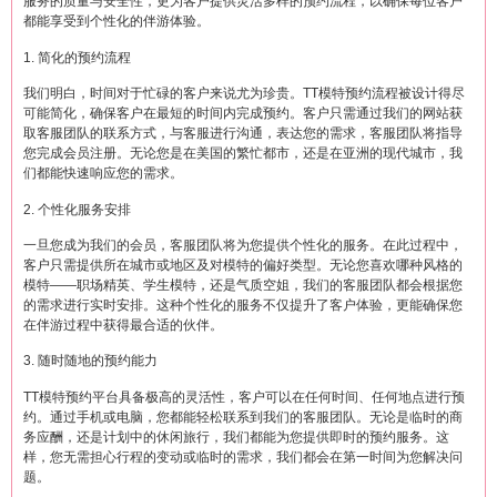
服务的质量与安全性，更为客户提供灵活多样的预约流程，以确保每位客户
都能享受到个性化的伴游体验。
1. 简化的预约流程
我们明白，时间对于忙碌的客户来说尤为珍贵。TT模特预约流程被设计得尽
可能简化，确保客户在最短的时间内完成预约。客户只需通过我们的网站获
取客服团队的联系方式，与客服进行沟通，表达您的需求，客服团队将指导
您完成会员注册。无论您是在美国的繁忙都市，还是在亚洲的现代城市，我
们都能快速响应您的需求。
2. 个性化服务安排
一旦您成为我们的会员，客服团队将为您提供个性化的服务。在此过程中，
客户只需提供所在城市或地区及对模特的偏好类型。无论您喜欢哪种风格的
模特——职场精英、学生模特，还是气质空姐，我们的客服团队都会根据您
的需求进行实时安排。这种个性化的服务不仅提升了客户体验，更能确保您
在伴游过程中获得最合适的伙伴。
3. 随时随地的预约能力
TT模特预约平台具备极高的灵活性，客户可以在任何时间、任何地点进行预
约。通过手机或电脑，您都能轻松联系到我们的客服团队。无论是临时的商
务应酬，还是计划中的休闲旅行，我们都能为您提供即时的预约服务。这
样，您无需担心行程的变动或临时的需求，我们都会在第一时间为您解决问
题。