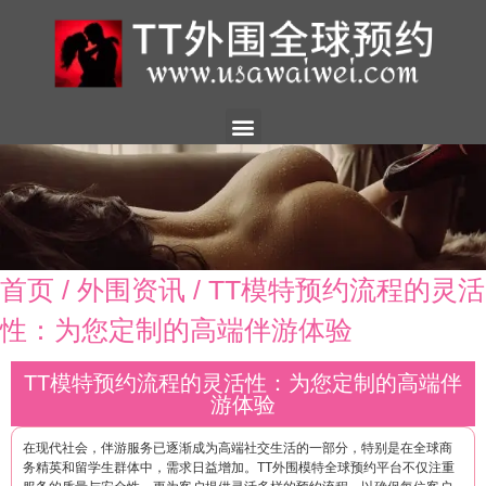
美国外围
外围展示
外围招聘
外围资讯
预约流程
联系我们
首页
/
外围资讯
/ TT模特预约流程的灵活
性：为您定制的高端伴游体验
TT模特预约流程的灵活性：为您定制的高端伴
游体验
在现代社会，伴游服务已逐渐成为高端社交生活的一部分，特别是在全球商
务精英和留学生群体中，需求日益增加。TT外围模特全球预约平台不仅注重