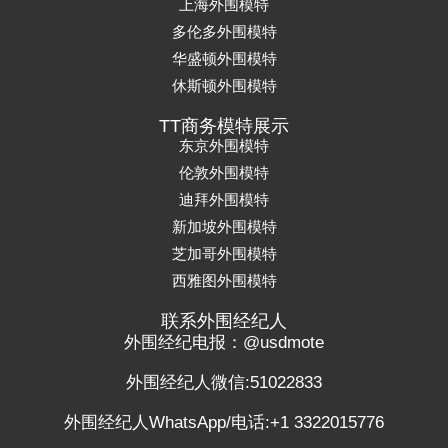
上海外围模特
多伦多外围模特
华盛顿外围模特
休斯顿外围模特
TT商务模特展示
东京外围模特
伦敦外围模特
迪拜外围模特
新加坡外围模特
芝加哥外围模特
西雅图外围模特
联系外围经纪人
外围经纪电报：@usdmote
外围经纪人微信:51022833
外围经纪人WhatsApp/电话:+1 3322015776