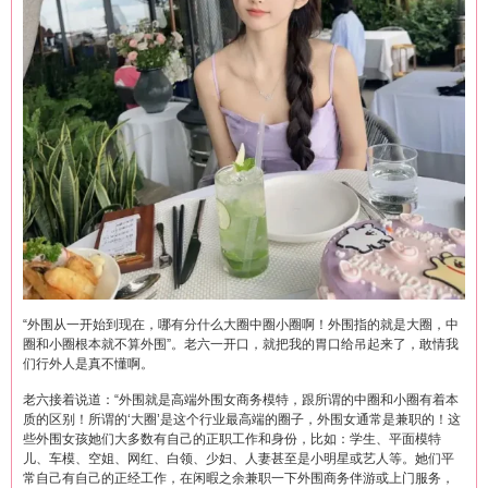
“外围从一开始到现在，哪有分什么大圈中圈小圈啊！外围指的就是大圈，中
圈和小圈根本就不算外围”。老六一开口，就把我的胃口给吊起来了，敢情我
们行外人是真不懂啊。
老六接着说道：“外围就是高端外围女商务模特，跟所谓的中圈和小圈有着本
质的区别！所谓的‘大圈’是这个行业最高端的圈子，外围女通常是兼职的！这
些外围女孩她们大多数有自己的正职工作和身份，比如：学生、平面模特
儿、车模、空姐、网红、白领、少妇、人妻甚至是小明星或艺人等。她们平
常自己有自己的正经工作，在闲暇之余兼职一下外围商务伴游或上门服务，