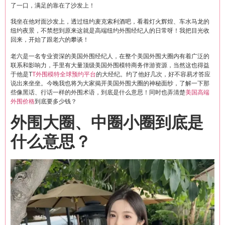
了一口，满足的靠在了沙发上！
我坐在他对面沙发上，透过纽约麦克索利酒吧，看着灯火辉煌、车水马龙的
纽约夜景，不禁想到原来这就是高端纽约外围经纪人的日常呀！我把目光收
回来，开始了跟老六的攀谈！
老六是一名专业资深的美国外围经纪人，在整个美国外围大圈内有着广泛的
联系和影响力，手里有大量顶级美国外围模特商务伴游资源，当然这也得益
于他是T
T外围模特全球预约平台
的大经纪。约了他好几次，好不容易才答应
说出来坐坐。今晚我也将为大家揭开美国外围大圈的神秘面纱，了解一下那
些像黑话、行话一样的外围术语，到底是什么意思！同时也弄清楚
美国高端
外围价格
到底要多少钱？
外围大圈、中圈小圈到底是
什么意思？