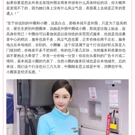
如果你要是想从外表去发现外围女商务伴游有什么具体特征的话，你大概率
是发现不了的，因为她们身上没有什么风尘气息，表面看上去就是正常的普
通人！”
“至于你说到的中圈和小圈，说直白点，那根本就不是外围，只是为了提高档
次，硬生生挤到外围圈来，说她是外围中圈或小圈，那就是往脸上贴金，提
高身价而已！中圈你可以看做就是以前传统的东莞莞式服务，也就是洗浴桑
拿中心的档次，服务也差不多，风尘气息也重，正常价格在两千左右，服务
地点在本地地区，全职的。小圈嘛，这个应该属于这个行业说好听点算是入
门级别吧，价格差不多千把块吧，有的也只要几百块，当然服务和质量你也
就不要抱太大希望了，毕竟一分价钱一分货！你在街头看到的广告卡片或二
维码，基本就是小圈的代表了，当然小圈的服务区域也是在本地城市。总的
来说，我们这个行业也分三六九等，中圈顾名思义就是中等，消费也中等。
小圈算是经济实惠。”