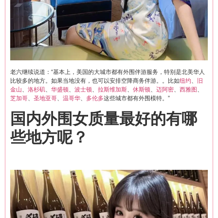
老六继续说道：“基本上，美国的大城市都有外围伴游服务，特别是北美华人
比较多的地方。如果当地没有，也可以安排空降商务伴游。。比如
纽约
、
旧
金山
、
洛杉矶
、
华盛顿
、
波士顿
、
拉斯维加斯
、
休斯顿
、
迈阿密
、
西雅图
、
芝加哥
、
圣地亚哥
、
温哥华
、
多伦多
这些城市都有外围模特。”
国内外围女质量最好的有哪
些地方呢？