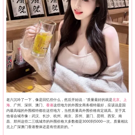
老六沉吟了一下，像是回忆些什么，然后开始说：“质量最好的就是
北京
、
上
海
、广州、深圳、澳门、
香港
这些地方的外围女商务模特最好，应该说是国
内最高端的外围模特都在这些地方，当然质量高外围价格肯定就高。至于其
他省会城市像：武汉、长沙、杭州、南京、苏州、厦门、昆明、西安、南
昌、郑州这些二三线城市的外围价格大多数都是3000到5000一次。质量相比
北上广深澳门香港整体还是有些差距的。”