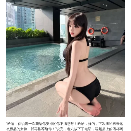
“哈哈，你说哪一次我给你安排的你不满意呀！哈哈，好的，下次纽约再来这
么极品的女孩，我再推荐给你！”说完，老六放下了电话，端起桌上的酒杯喝