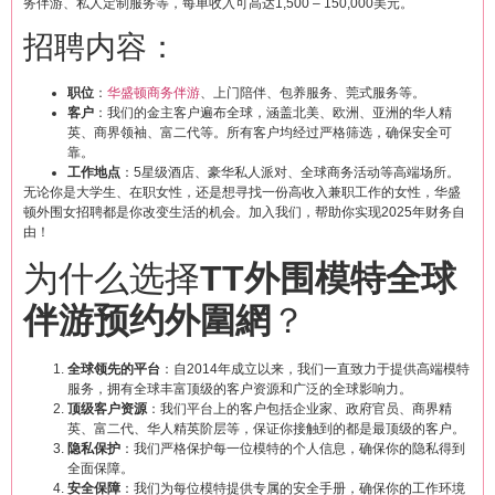
务伴游、私人定制服务等，每单收入可高达1,500 – 150,000美元。
招聘内容：
职位
：
华盛顿商务伴游
、上门陪伴、包养服务、莞式服务等。
客户
：我们的金主客户遍布全球，涵盖北美、欧洲、亚洲的华人精
英、商界领袖、富二代等。所有客户均经过严格筛选，确保安全可
靠。
工作地点
：5星级酒店、豪华私人派对、全球商务活动等高端场所。
无论你是大学生、在职女性，还是想寻找一份高收入兼职工作的女性，华盛
顿外围女招聘都是你改变生活的机会。加入我们，帮助你实现2025年财务自
由！
为什么选择
TT外围模特全球
伴游预约外圍網
？
全球领先的平台
：自2014年成立以来，我们一直致力于提供高端模特
服务，拥有全球丰富顶级的客户资源和广泛的全球影响力。
顶级客户资源
：我们平台上的客户包括企业家、政府官员、商界精
英、富二代、华人精英阶层等，保证你接触到的都是最顶级的客户。
隐私保护
：我们严格保护每一位模特的个人信息，确保你的隐私得到
全面保障。
安全保障
：我们为每位模特提供专属的安全手册，确保你的工作环境