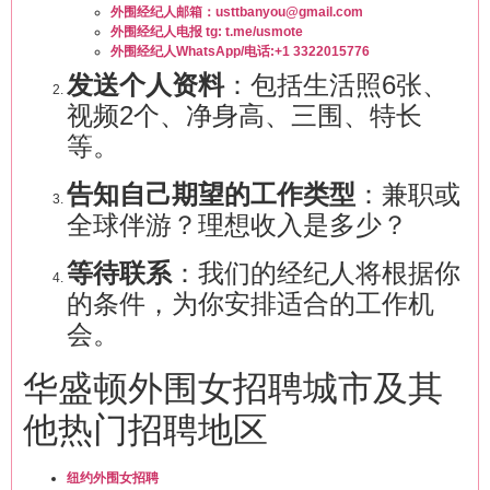
外围经纪人邮箱：usttbanyou@gmail.com
外围经纪人电报 tg: t.me/usmote
外围经纪人WhatsApp/电话:+1 3322015776
发送个人资料
：包括生活照6张、
视频2个、净身高、三围、特长
等。
告知自己期望的工作类型
：兼职或
全球伴游？理想收入是多少？
等待联系
：我们的经纪人将根据你
的条件，为你安排适合的工作机
会。
华盛顿外围女招聘城市及其
他热门招聘地区
纽约外围女招聘